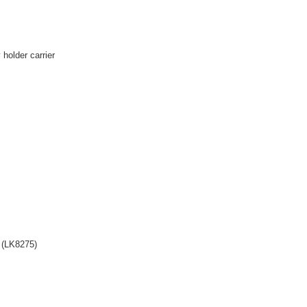
lder carrier
LK8275)