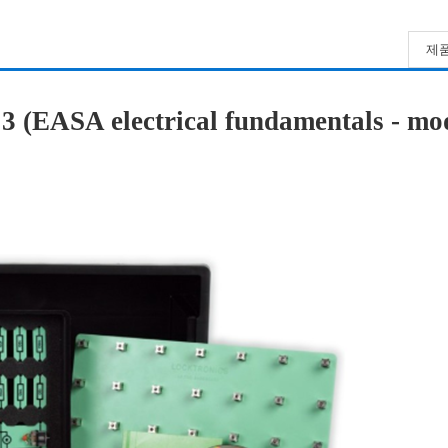
제품
ASA electrical fundamentals - mod