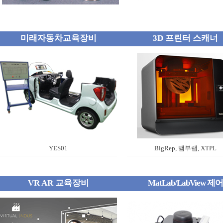
미래자동차교육장비
3D 프린터 스캐너
YES01
BigRep, 뱀부랩, XTPL
VR AR 교육장비
MatLab/LabView 제어