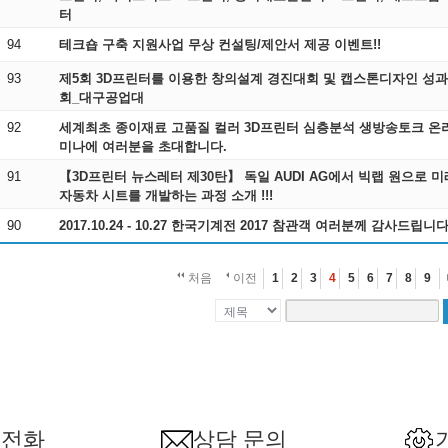
터
94
테크숍 구축 지원사업 무상 컨설팅/제안서 제공 이벤트!!
93
제5회 3D프린터를 이용한 창의설계 경진대회 및 캡스톤디자인 성과
회_대구공업대
92
세계최초 종이재료 고품질 컬러 3D프린터 심층분석 생방송토크 온
미나에 여러분을 초대합니다.
91
【3D프린터 뉴스레터 제30탄】 독일 AUDI AG에서 빅랩 원으로 
자동차 시트를 개발하는 과정 소개 !!!
90
2017.10.24 - 10.27 한국기계전 2017 참관객 여러분께 감사드립니
처음
이전
1
2
3
4
5
6
7
8
9
 전화
상담 문의