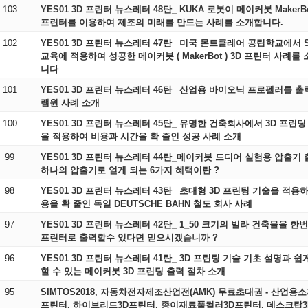
103
YES01 3D 프린터 뉴스레터 48탄_ KUKA 로봇이 메이커봇 MakerBo
프린터를 이용하여 제조의 미래를 만드는 사례를 소개합니다.
102
YES01 3D 프린터 뉴스레터 47탄_ 미국 몬트클레어 공립학교에서 
교육에 적용하여 성공한 메이커봇 ( MakerBot ) 3D 프린터 사례를
니다
101
YES01 3D 프린터 뉴스레터 46탄_ 산업용 바이오닉 프로펠러를 출
랩원 사례 소개
100
YES01 3D 프린터 뉴스레터 45탄_ 유명한 건축회사에서 3D 프린팅
을 적용하여 비용과 시간을 확 줄인 성공 사례 소개
99
YES01 3D 프린터 뉴스레터 44탄_메이커봇 드디어 실험용 압출기 
하나의 압출기로 얻게 되는 6가지 혜택이란 ?
98
YES01 3D 프린터 뉴스레터 43탄_ 초대형 3D 프린팅 기술을 적용하여 비
용을 확 줄인 독일 DEUTSCHE BAHN 철도 회사 사례
97
YES01 3D 프린터 뉴스레터 42탄_ 1_50 크기의 빌라 건축물을 한번
프린터로 출력할수 있다면 믿으시겠습니까 ?
96
YES01 3D 프린터 뉴스레터 41탄_ 3D 프린팅 기술 기초 설명과 쉽게 사용
할 수 있는 메이커봇 3D 프린팅 출력 절차 소개
95
SIMTOS2018, 자동차전자제조산업전(AMK) 무료초대권 - 산업용소
프린터, 하이브리드3D프린터, 종이재료풀컬러3D프린터, 데스크탑