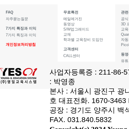
FAQ
무료특전
관련
자주묻는질문
메일메거진
공식
동영상
3D
7가지 특징과 이익
S/W업그레이드
교육
교재
Qua
7가지 특징과 이익
학과별 교육장비 도입안
자동
개인정보처리방침
Pic
고객센터
동영
CALL센터
유튜
사업자등록증 : 211-86-
: 박영종
본사 : 서울시 광진구 광나
호 대표전화. 1670-3463 F
공장 : 경기도 양주시 백석읍
FAX. 031.840.5832