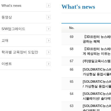
What's news
What's news
동영상
No.
S/W업그레이드
69
【3D프린터 뉴스레터
교재
공하는 헤택
68
【3D프린터 뉴스레터 제17탄】
학과별 교육장비 도입안
게 예상되는 이유는 
67
(주)영일교육시스템 
이벤트
66
[SOLDMATIC뉴
가상현실 용접시뮬레
65
[SOLDMATIC뉴
/ 가상현실 용접시뮬
64
[SOLDMATIC뉴
시뮬레이션/ 솔다메틱 
63
[SOLDMATIC뉴
솔다메틱 !!!