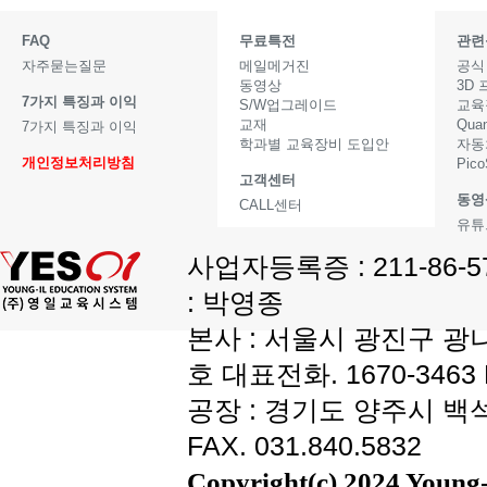
FAQ
무료특전
관련
자주묻는질문
메일메거진
공식
동영상
3D
7가지 특징과 이익
S/W업그레이드
교육
교재
Qua
7가지 특징과 이익
학과별 교육장비 도입안
자동
개인정보처리방침
Pic
고객센터
동영
CALL센터
유튜
사업자등록증 : 211-86-
: 박영종
본사 : 서울시 광진구 광나
호 대표전화. 1670-3463 F
공장 : 경기도 양주시 백석읍
FAX. 031.840.5832
Copyright(c) 2024 Young-i