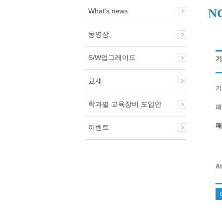
N
What's news
동영상
S/W업그레이드
기
교재
기
학과별 교육장비 도입안
패
패
이벤트
At