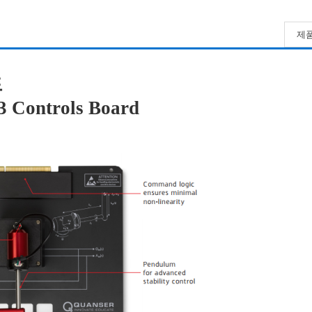
제품
드
3 Controls Board