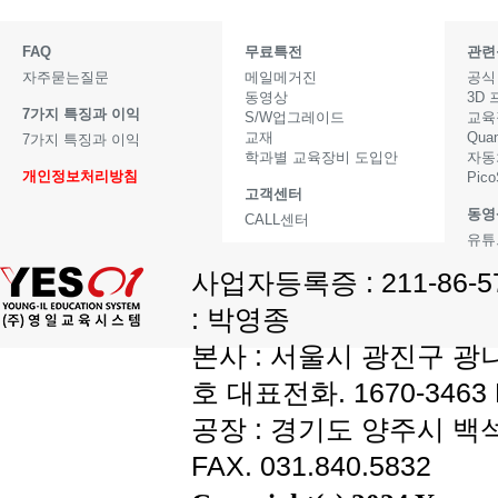
FAQ
무료특전
관련
자주묻는질문
메일메거진
공식
동영상
3D
7가지 특징과 이익
S/W업그레이드
교육
교재
Qua
7가지 특징과 이익
학과별 교육장비 도입안
자동
개인정보처리방침
Pic
고객센터
동영
CALL센터
유튜
사업자등록증 : 211-86-
: 박영종
본사 : 서울시 광진구 광나
호 대표전화. 1670-3463 F
공장 : 경기도 양주시 백석읍
FAX. 031.840.5832