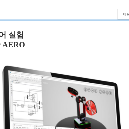
제품
어 실험
er AERO