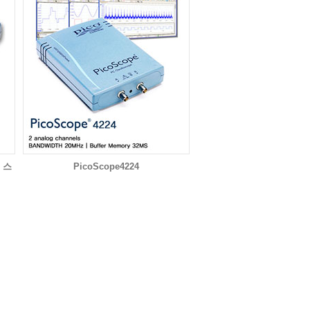
 스
PicoScope4224