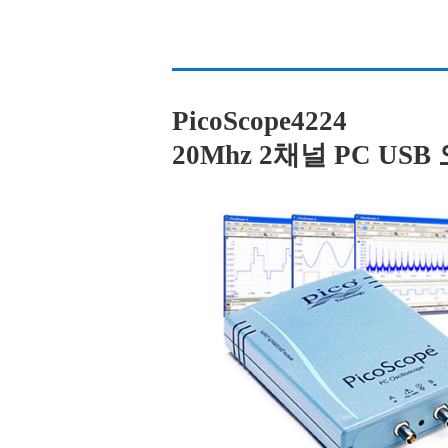
PicoScope4224
20Mhz 2채널 PC U