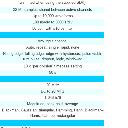
unlimited when using the supplied SDK)
32 M samples shared between active channels
Up to 10,000 waveforms
100 ns/div to 5000 s/div
50 ppm with ≤10 ps jitter
Any input channel
Auto, repeat, single, rapid, none
Rising edge, falling edge, edge with hysteresis, pulse width,
runt pulse, dropout, logic, windowed
10 x “per division” timebase setting
50 s
20 MHz
DC to 20 MHz
1,048,576
Magnitude, peak hold, average
Blackman, Gaussian, triangular, Hamming, Hann, Blackman–
Harris, flat–top, rectangular