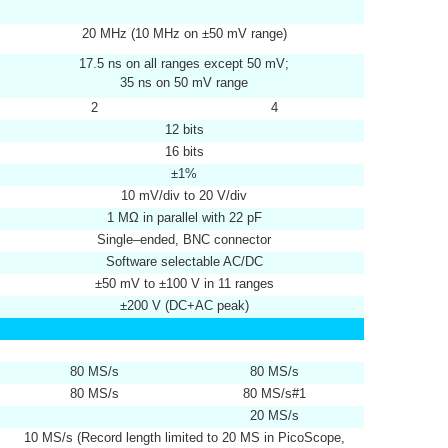
20 MHz (10 MHz on ±50 mV range)
17.5 ns on all ranges except 50 mV;
35 ns on 50 mV range
2
4
12 bits
16 bits
±1%
10 mV/div to 20 V/div
1 MΩ in parallel with 22 pF
Single–ended, BNC connector
Software selectable AC/DC
±50 mV to ±100 V in 11 ranges
±200 V (DC+AC peak)
80 MS/s
80 MS/s
80 MS/s
80 MS/s#1
20 MS/s
10 MS/s (Record length limited to 20 MS in PicoScope,