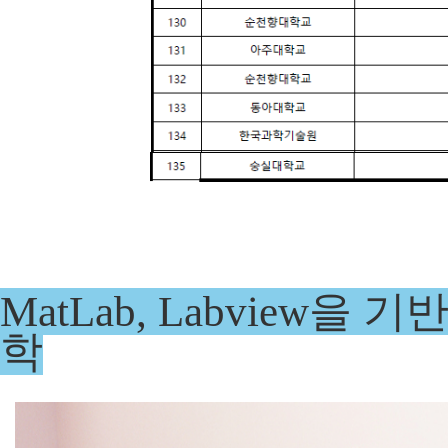
MatLab, Labview
학