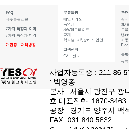
FAQ
무료특전
관련
자주묻는질문
메일메거진
공식
동영상
3D
7가지 특징과 이익
S/W업그레이드
교육
교재
Qua
7가지 특징과 이익
학과별 교육장비 도입안
자동
개인정보처리방침
Pic
고객센터
동영
CALL센터
유튜
사업자등록증 : 211-86-
: 박영종
본사 : 서울시 광진구 광나
호 대표전화. 1670-3463 F
공장 : 경기도 양주시 백석읍
FAX. 031.840.5832