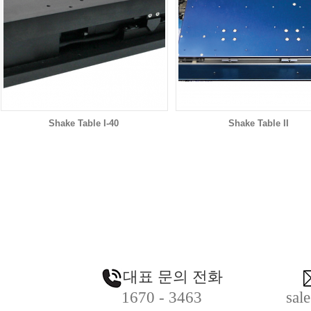
Shake Table I-40
Shake Table II
대표 문의 전화
1670 - 3463
sal