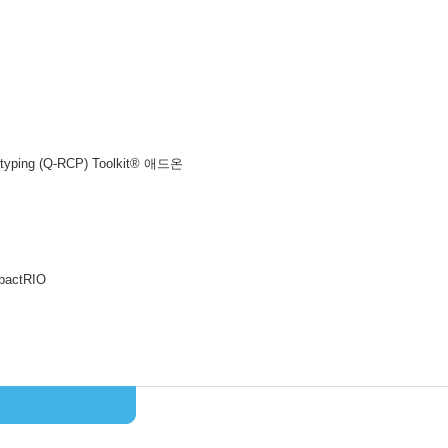
otyping (Q-RCP) Toolkit® 애드온
actRIO