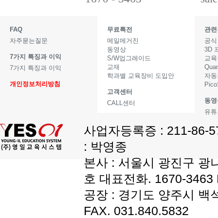
FAQ
무료특전
관련
자주묻는질문
메일메거진
공식
동영상
3D
7가지 특징과 이익
S/W업그레이드
교육
교재
Qua
7가지 특징과 이익
학과별 교육장비 도입안
자동
개인정보처리방침
Pic
고객센터
동영
CALL센터
유튜
사업자등록증 : 211-86-
: 박영종
본사 : 서울시 광진구 광나
호 대표전화. 1670-3463 F
공장 : 경기도 양주시 백석읍
FAX. 031.840.5832