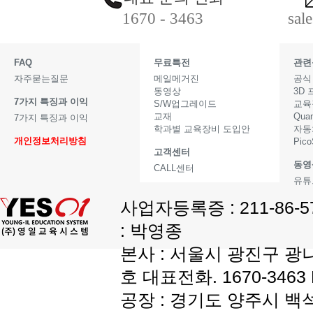
1670 - 3463
sal
FAQ
무료특전
관련
자주묻는질문
메일메거진
공식
동영상
3D
7가지 특징과 이익
S/W업그레이드
교육
교재
Qua
7가지 특징과 이익
학과별 교육장비 도입안
자동
개인정보처리방침
Pic
고객센터
동영
CALL센터
유튜
사업자등록증 : 211-86-
: 박영종
본사 : 서울시 광진구 광나
호 대표전화. 1670-3463 F
공장 : 경기도 양주시 백석읍