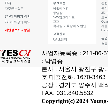
FAQ
무료특전
관련
자주묻는질문
메일메거진
공식
동영상
3D
7가지 특징과 이익
S/W업그레이드
교육
교재
Qua
7가지 특징과 이익
학과별 교육장비 도입안
자동
개인정보처리방침
Pic
고객센터
동영
CALL센터
유튜
사업자등록증 : 211-86-
: 박영종
본사 : 서울시 광진구 광나
호 대표전화. 1670-3463 F
공장 : 경기도 양주시 백석읍
FAX. 031.840.5832
Copyright(c) 2024 Young-i