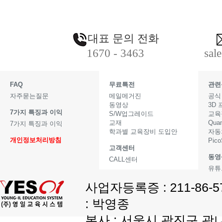
대표 문의 전화
1670 - 3463
sal
FAQ
무료특전
관련
자주묻는질문
메일메거진
공식
동영상
3D
7가지 특징과 이익
S/W업그레이드
교육
교재
Qua
7가지 특징과 이익
학과별 교육장비 도입안
자동
개인정보처리방침
Pic
고객센터
동영
CALL센터
유튜
사업자등록증 : 211-86-
: 박영종
본사 : 서울시 광진구 광나