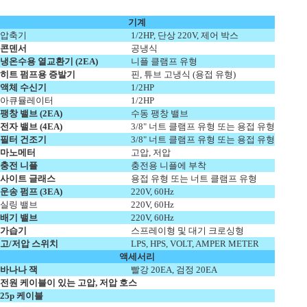
기계
압축기
1/2HP, 단상 220V, 제어 박스
콘덴서
공냉식
냉온수용 열교환기 (2EA)
니플 클램프 유형
히트 펌프용 증발기
핀, 튜브 고냉식 (용접 유형)
액체 수신기
1/2HP
아큐뮬레이터
1/2HP
팽창 밸브 (2EA)
수동 팽창 밸브
전자 밸브 (4EA)
3/8" 너트 클램프 유형 또는 용접 유형
필터 건조기
3/8" 너트 클램프 유형 또는 용접 유형
마노메터
고압, 저압
충전 니플
충전용 니플에 부착
사이트 글래스
용접 유형 또는 너트 클램프 유형
운송 펌프 (3EA)
220V, 60Hz
실링 밸브
220V, 60Hz
배기 밸브
220V, 60Hz
가습기
스프레이형 및 대기 크로싱형
고/저압 스위치
LPS, HPS, VOLT, AMPER METER
액세서리
바나나 잭
빨강 20EA, 검정 20EA
전원 케이블이 있는 고압, 저압 호스
25p 케이블