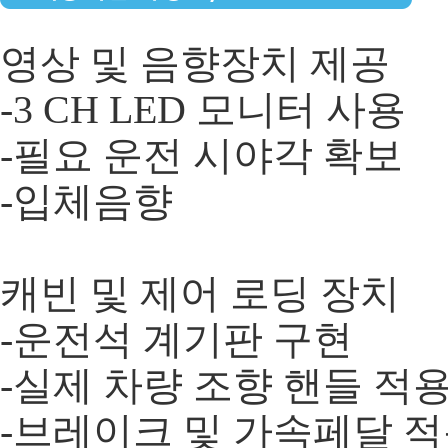
영상 및 음향장치 제공
-3 CH LED 모니터 사용
-필요 운전 시야각 확보
-입체음향
​ 캐빈 및 제어 로딩 장치
-운전석 계기판 구현
-실제 차량 조향 핸들 적
-브레이크 및 가속페달 