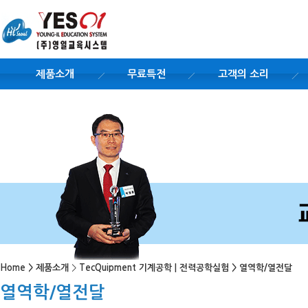
제품소개
무료특전
고객의 소리
Home
>
제품소개
>
TecQuipment 기계공학 | 전력공학실험
>
열역학/열전달
열역학/열전달