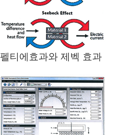
펠티에효과와 제벡 효과