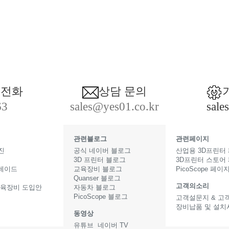
 전화
상담 문의
63
sales@yes01.co.kr
sale
관련블로그
관련페이지
진
공식 네이버 블로그
산업용 3D프린터
3D 프린터 블로그
3D프린터 스토어
그레이드
교육장비 블로그
PicoScope 페이
Quanser 블로그
고객의소리
교육장비 도입안
자동차 블로그
PicoScope 블로그
고객설문지 & 고
장비납품 및 설치
동영상
터
유튜브
네이버 TV