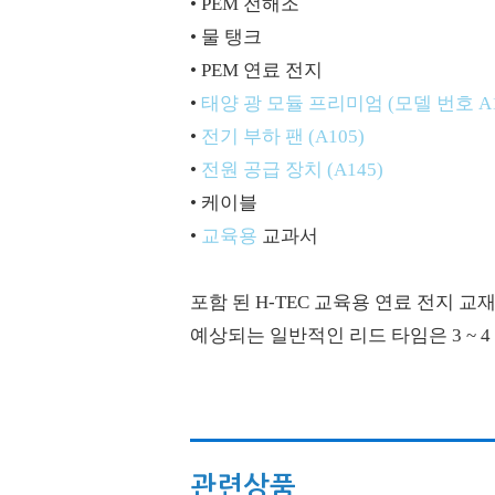
• PEM 전해조
• 물 탱크
• PEM 연료 전지
•
태양 광 모듈 프리미엄 (모델 번호 A1
•
전기 부하 팬 (A105)
•
전원 공급 장치 (A145)
• 케이블
•
교육용
교과서
포함 된 H-TEC 교육용 연료 전지 
예상되는 일반적인 리드 타임은 3 ~ 4
관련상품