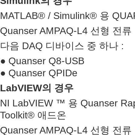
Simulink의 경우
MATLAB® / Simulink® 용 Q
Quanser AMPAQ-L4 선형 전
다음 DAQ 디바이스 중 하나 :
● Quanser Q8-USB
● Quanser QPIDe
LabVIEW의 경우
NI LabVIEW ™ 용 Quanser Rapi
Toolkit® 애드온
Quanser AMPAQ-L4 선형 전