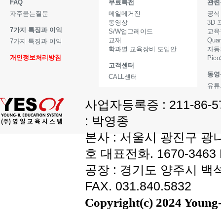
FAQ
무료특전
관련
자주묻는질문
메일메거진
공식
동영상
3D
7가지 특징과 이익
S/W업그레이드
교육
교재
Qua
7가지 특징과 이익
학과별 교육장비 도입안
자동
개인정보처리방침
Pic
고객센터
동영
CALL센터
유튜
사업자등록증 : 211-86-
: 박영종
본사 : 서울시 광진구 광나
호 대표전화. 1670-3463 F
공장 : 경기도 양주시 백석읍
FAX. 031.840.5832
Copyright(c) 2024 Young-i