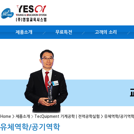
제품소개
무료특전
고객의 소리
Home
>
제품소개
>
TecQuipment 기계공학 | 전력공학실험
>
유체역학/공기역
유체역학/공기역학