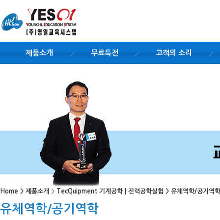
제품소개
무료특전
고객의 소리
Home
>
제품소개
>
TecQuipment 기계공학 | 전력공학실험
>
유체역학/공기역
유체역학/공기역학