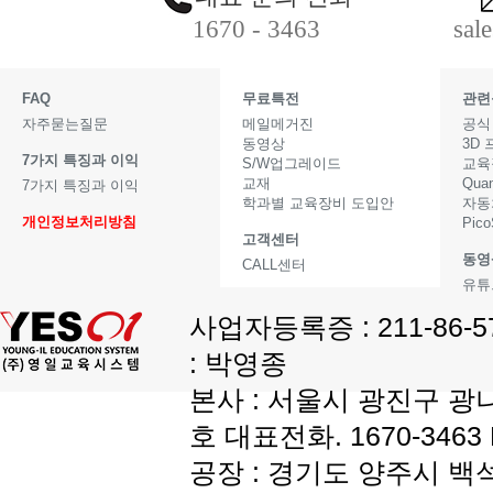
1670 - 3463
sal
FAQ
무료특전
관련
자주묻는질문
메일메거진
공식
동영상
3D
7가지 특징과 이익
S/W업그레이드
교육
교재
Qua
7가지 특징과 이익
학과별 교육장비 도입안
자동
개인정보처리방침
Pic
고객센터
동영
CALL센터
유튜
사업자등록증 : 211-86-
: 박영종
본사 : 서울시 광진구 광나
호 대표전화. 1670-3463 F
공장 : 경기도 양주시 백석읍