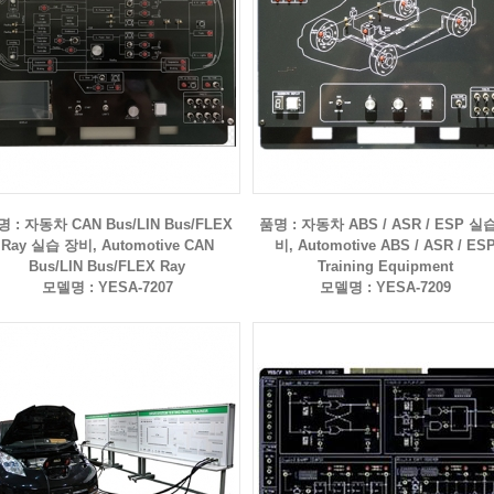
 : 자동차 CAN Bus/LIN Bus/FLEX
품명 : 자동차 ABS / ASR / ESP 실
Ray 실습 장비, Automotive CAN
비, Automotive ABS / ASR / ES
Bus/LIN Bus/FLEX Ray
Training Equipment
모델명 : YESA-7207
모델명 : YESA-7209