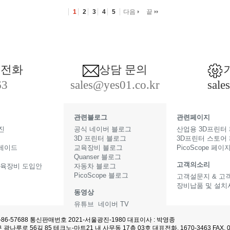
1
2
3
4
5
다음
끝
 전화
상담 문의
63
sales@yes01.co.kr
sale
관련블로그
관련페이지
진
공식 네이버 블로그
산업용 3D프린터
3D 프린터 블로그
3D프린터 스토어
그레이드
교육장비 블로그
PicoScope 페이
Quanser 블로그
고객의소리
교육장비 도입안
자동차 블로그
PicoScope 블로그
고객설문지 & 고
장비납품 및 설치
동영상
터
유튜브
네이버 TV
-86-57688 통신판매번호 2021-서울광진-1980 대표이사 : 박영종
광나루로 56길 85 테크노-마트21 내 사무동 17층 03호 대표전화. 1670-3463 FAX. 03